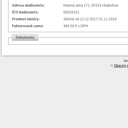
Adresa dodávateľa:
Hlavná ulica 171, 05315 Hrabušice
IČO dodávateľa:
00329151
Predmet faktúry:
Stočné od 12.12.2017-21.11.2018
Fakturovaná suma:
384.50 € s DPH
Dokumenty
úv
©
Obecný p