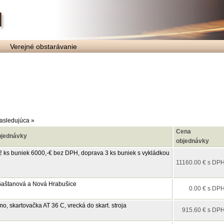
Verejné obstarávanie
asledujúca »
Cena
bjednávky
objednávky
2 ks buniek 6000,-€ bez DPH, doprava 3 ks buniek s vykládkou
11160.00 € s DP
Gaštanová a Nová Hrabušice
0.00 € s DP
, skartovačka AT 36 C, vrecká do skart. stroja
915.60 € s DP