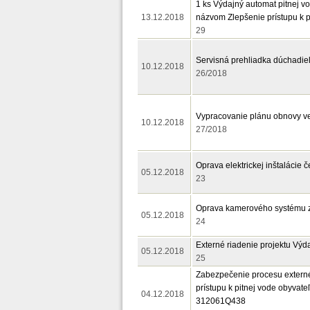
1 ks Výdajný automat pitnej vo
13.12.2018
názvom Zlepšenie prístupu k p
29
Servisná prehliadka dúchadie
10.12.2018
26/2018
Vypracovanie plánu obnovy ve
10.12.2018
27/2018
Oprava elektrickej inštalácie
05.12.2018
23
Oprava kamerového systému z l
05.12.2018
24
Externé riadenie projektu Výd
05.12.2018
25
Zabezpečenie procesu externé
prístupu k pitnej vode obyvat
04.12.2018
312061Q438