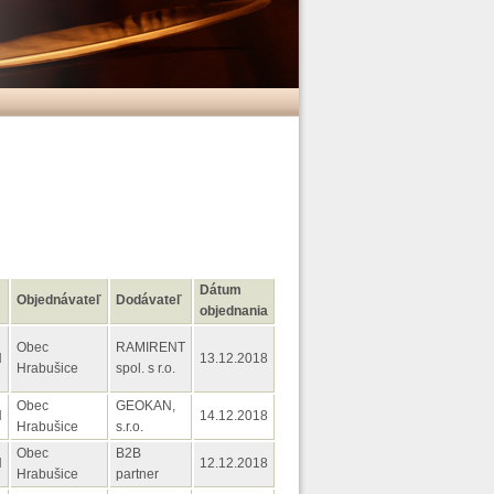
Dátum
Objednávateľ
Dodávateľ
objednania
Obec
RAMIRENT
H
13.12.2018
Hrabušice
spol. s r.o.
Obec
GEOKAN,
H
14.12.2018
Hrabušice
s.r.o.
Obec
B2B
H
12.12.2018
Hrabušice
partner