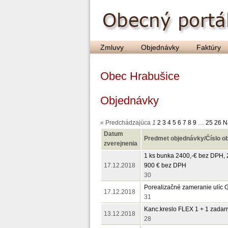
Zmluvy
Objednávky
Faktúry
Obec Hrabušice
Objednávky
« Predchádzajúca
1
2
3
4
5
6
7
8
9
…
25
26
N
Datum
Predmet objednávky/Číslo o
zverejnenia
1 ks bunka 2400,-€ bez DPH, 
17.12.2018
900 € bez DPH
30
Porealizačné zameranie ulíc 
17.12.2018
31
Kanc.kreslo FLEX 1 + 1 zadarmo
13.12.2018
28