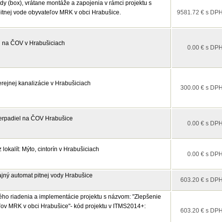
dy (box), vrátane montáže a zapojenia v rámci projektu s
itnej vode obyvateľov MRK v obci Hrabušice.
9581.72 € s DP
l na ČOV v Hrabušiciach
0.00 € s DP
rejnej kanalizácie v Hrabušiciach
300.00 € s DP
 čerpadiel na ČOV Hrabušice
0.00 € s DP
okalít: Mýto, cintorín v Hrabušiciach
0.00 € s DP
ajný automat pitnej vody Hrabušice
603.20 € s DP
ho riadenia a implementácie projektu s názvom: "Zlepšenie
eľov MRK v obci Hrabušice"- kód projektu v ITMS2014+:
603.20 € s DP