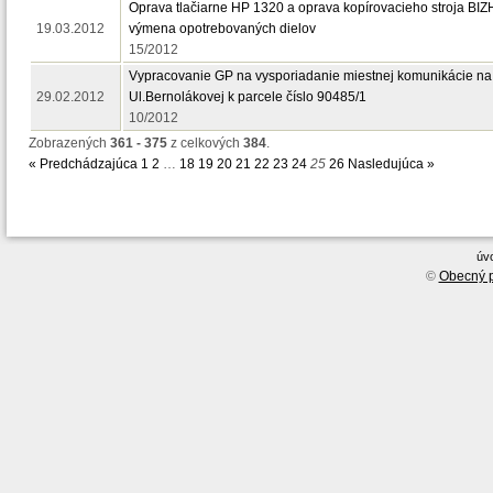
Oprava tlačiarne HP 1320 a oprava kopírovacieho stroja BI
19.03.2012
výmena opotrebovaných dielov
15/2012
Vypracovanie GP na vysporiadanie miestnej komunikácie na
29.02.2012
Ul.Bernolákovej k parcele číslo 90485/1
10/2012
Zobrazených
361 - 375
z celkových
384
.
« Predchádzajúca
1
2
…
18
19
20
21
22
23
24
25
26
Nasledujúca »
úv
©
Obecný p