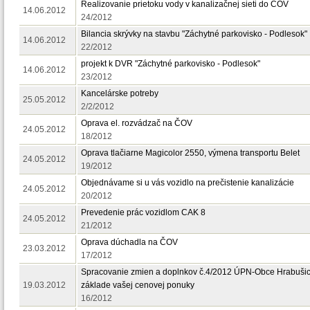
Realizovanie prietoku vody v kanalizačnej sieti do ČOV
14.06.2012
24/2012
Bilancia skrývky na stavbu "Záchytné parkovisko - Podlesok"
14.06.2012
22/2012
projekt k DVR "Záchytné parkovisko - Podlesok"
14.06.2012
23/2012
Kancelárske potreby
25.05.2012
2/2/2012
Oprava el. rozvádzač na ČOV
24.05.2012
18/2012
Oprava tlačiarne Magicolor 2550, výmena transportu Belet
24.05.2012
19/2012
Objednávame si u vás vozidlo na prečistenie kanalizácie
24.05.2012
20/2012
Prevedenie prác vozidlom CAK 8
24.05.2012
21/2012
Oprava dúchadla na ČOV
23.03.2012
17/2012
Spracovanie zmien a doplnkov č.4/2012 ÚPN-Obce Hrabuši
19.03.2012
základe vašej cenovej ponuky
16/2012