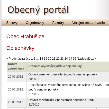
Zmluvy
Objednávky
Faktúry
Verejné obstarávanie
Obec Hrabušice
Objednávky
« Predchádzajúca
1
2
…
18
19
20
21
22
23
24
25
26
Nasledujúca »
Datum
Predmet objednávky/Číslo objednávky
zverejnenia
Oprava verejného osvetlenia podľa cenovej ponuky
25.06.2012
30/2012
Rekonštrukcia verejného osvetlenia telocvične ZŠ s MŠ Hra
25.06.2012
podľa cenovej ponuky
31/2012
Oprava rozvádzača v priestoroch obecného úradu
25.06.2012
32/2012